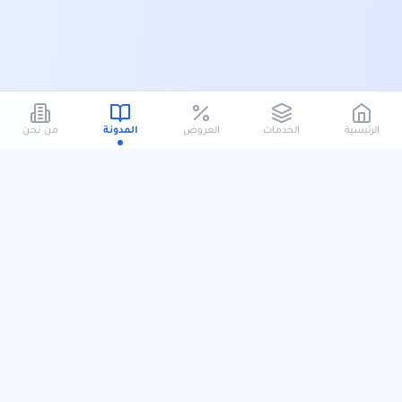
الرئيسية
الخدمات
العروض
المدونة
من نحن
سهم كلين
سهم كلين شركة سعودية متخصصة في خدمات التنظيف السكني والتجاري، نقدّم
حلولاً متكاملة ترتكز على جودة التنفيذ، الدقة في التفاصيل، والالتزام بالمواعيد. نعمل عبر
فريق محترف ومعدات حديثة لتقديم تجربة تنظيف آمنة وموثوقة مصممة وفق احتياج
كل عميل.