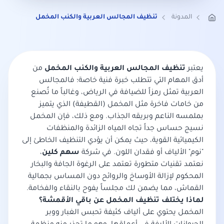
المدونة
تنظيف المجالس العربية والكنب المخمل
يعتبر
تنظيف المجالس العربية والكنب المخمل
من
أدق المهام التي تتطلب خبرة فنية خاصة؛ فالمجالس
العربية تمثل رمزاً للضيافة في الرياض، وغالباً ما تُصنع
من خامات فاخرة مثل المخمل (القطيفة) الذي يتميز
بملمسه الناعم وبريقه الجذاب. ومع ذلك، فإن المخمل
نسيج حساس جداً تجاه المياه الزائدة والمنظفات
الكيميائية القوية، حيث يمكن أن يؤدي التنظيف الخاطئ إلى
"نوم" الألياف أو فقدان اللون. في شركة
سهم كلين
،
نعتمد تقنيات متطورة تعتمد على الرغوة الجافة والبخار
المحكوم لإزالة الأوساخ والروائح دون المساس بجمالية
القماش، مما يضمن لك مجلساً يفوح بالنقاء والفخامة.
لماذا يختلف تنظيف المخمل عن باقي الأقمشة؟
المخمل يحتوي على ألياف كثيفة تحبس الغبار ووبر