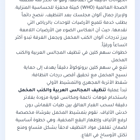
الحيوانات الأليفة في أعماقها، وهو ما تحذر منه
منظمة
الصحة العالمية (WHO)
كبيئة محفزة للحساسية المنزلية.
ولإبراز جمال ألوان مجلسك بعد التنظيف، ننصح دائماً
بطلب خدمة
تلميع الأرضيات للوحدات بالرياض
التي
نقدمها، حيث أن انعكاس الضوء من الأرضيات اللامعة
يبرز تدرجات ألوان الكنب المخمل ويجعل الغرفة تبدو أكثر
اتساعاً ورقيّاً.
خطوات سهم كلين في تنظيف المجالس العربية والكنب
المخمل
نتبع في سهم كلين بروتوكولاً دقيقاً يهدف إلى حماية
نسيج المخمل مع تحقيق أقصى درجات النظافة:
شفط الأتربة المجهري والتمشيط الأولي
تبدأ عملية
تنظيف المجالس العربية والكنب المخمل
باستخدام فوهات ناعمة ومكانس قوية مزودة بفلاتر
دقيقة لسحب الغبار العالق بين طيات القماش دون
خدش الألياف. نقوم بتمشيط المخمل بفرشاة مخصصة
لرفع الألياف وإظهار البقع المخفية، وهي خطوة أساسية
لضمان تغلغل مواد التنظيف لاحقاً بشكل متساوٍ ومنع
تكتل الأوساخ في القاع.