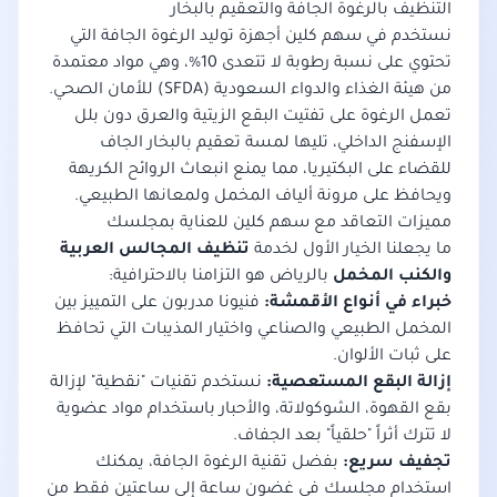
التنظيف بالرغوة الجافة والتعقيم بالبخار
نستخدم في سهم كلين أجهزة توليد الرغوة الجافة التي
تحتوي على نسبة رطوبة لا تتعدى 10%، وهي مواد معتمدة
من
هيئة الغذاء والدواء السعودية (SFDA)
للأمان الصحي.
تعمل الرغوة على تفتيت البقع الزيتية والعرق دون بلل
الإسفنج الداخلي، تليها لمسة تعقيم بالبخار الجاف
للقضاء على البكتيريا، مما يمنع انبعاث الروائح الكريهة
ويحافظ على مرونة ألياف المخمل ولمعانها الطبيعي.
مميزات التعاقد مع سهم كلين للعناية بمجلسك
ما يجعلنا الخيار الأول لخدمة
تنظيف المجالس العربية
والكنب المخمل
بالرياض هو التزامنا بالاحترافية:
خبراء في أنواع الأقمشة:
فنيونا مدربون على التمييز بين
المخمل الطبيعي والصناعي واختيار المذيبات التي تحافظ
على ثبات الألوان.
إزالة البقع المستعصية:
نستخدم تقنيات "نقطية" لإزالة
بقع القهوة، الشوكولاتة، والأحبار باستخدام مواد عضوية
لا تترك أثراً "حلقياً" بعد الجفاف.
تجفيف سريع:
بفضل تقنية الرغوة الجافة، يمكنك
استخدام مجلسك في غضون ساعة إلى ساعتين فقط من