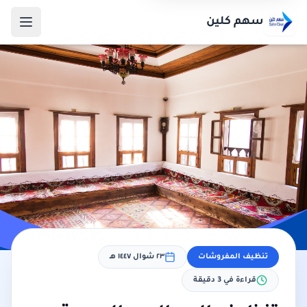
سهم كلين
تنظيف المفروشات
٢٣ شوال ١٤٤٧ هـ
قراءة في
3
دقيقة