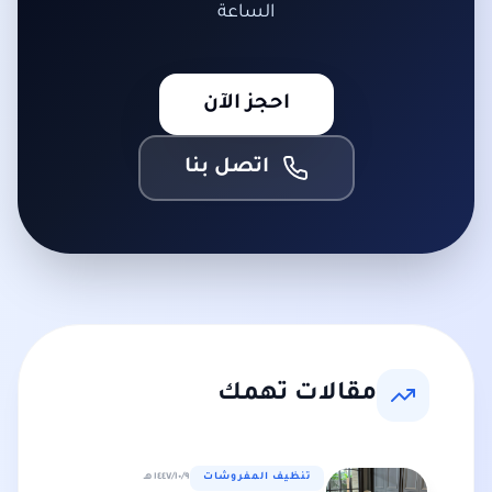
الساعة
احجز الآن
اتصل بنا
مقالات تهمك
تنظيف المفروشات
٩‏/١٠‏/١٤٤٧ هـ