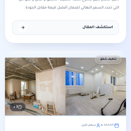
التي تحدد السعر النهائي لضمان أفضل قيمة مقابل الجودة.
استكشف المقال
تنظيف شقق
3
د
٢١‏/١‏/١٤٤٨ هـ
سهم كلين