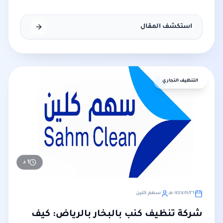
استكشف المقال
التنظيف التجاري
1
د
٢٦‏/١١‏/١٤٤٧ هـ
سهم كلين
شركة تنظيف كنب بالبخار بالرياض: كيف