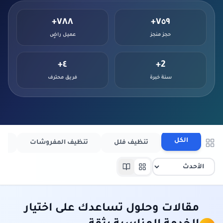
٧٨٨+
٧٥٩+
حجز منجز
عميل راضٍ
٤+
2+
سنة خبرة
فريق محترف
الكل
تنظيف فلل
تنظيف المفروشات
ت
مقالات وحلول تساعدك على اختيار