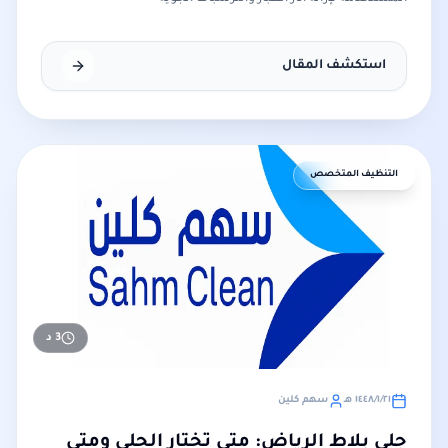
استكشف المقال
التنظيف المتخصص
3
د
٢١‏/١‏/١٤٤٨ هـ
سهم كلين
جلي بلاط الرياض: متى تختار الجلي ومتى