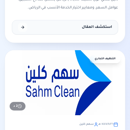
عوامل السعر، ومعايير اختيار الخدمة الأنسب في الرياض.
استكشف المقال
التنظيف التجاري
2
د
٢٦‏/١١‏/١٤٤٧ هـ
سهم كلين