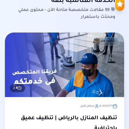
الخدمة المناسبة بثقة
🎯 99 مقالات متخصصة متاحة الآن - محتوى عملي
ومحدّث باستمرار
تنظيف فلل
8
د
٢١‏/١‏/١٤٤٨ هـ
سهم كلين
تنظيف المنازل بالرياض | تنظيف عميق
باحترافية