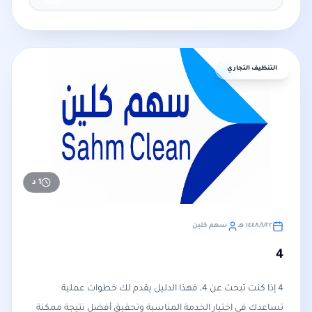
التنظيف التجاري
1
د
٢٢‏/١‏/١٤٤٨ هـ
سهم كلين
4
4 إذا كنت تبحث عن 4، فهذا الدليل يقدم لك خطوات عملية
تساعدك في اختيار الخدمة المناسبة وتحقيق أفضل نتيجة ممكنة