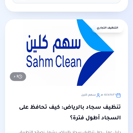
التنظيف التجاري
3
د
٢٦‏/١١‏/١٤٤٧ هـ
سهم كلين
تنظيف سجاد بالرياض: كيف تحافظ على
السجاد أطول فترة؟
دليل عملي حول تنظيف سجاد بالرياض يشمل نصائح التطبيق،