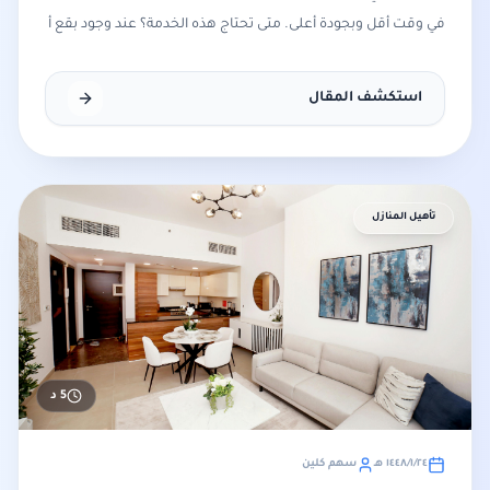
في وقت أقل وبجودة أعلى. متى تحتاج هذه الخدمة؟ عند وجود بقع أ
استكشف المقال
تأهيل المنازل
5
د
٢٤‏/١‏/١٤٤٨ هـ
سهم كلين