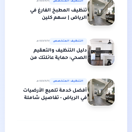
التنظيف المتخصص
٢٤‏/٨‏/١٤٤٧ هـ
تنظيف المطبخ الفارغ في
الرياض | سهم كلين
التنظيف المتخصص
١٧‏/٧‏/١٤٤٧ هـ
دليل التنظيف والتعقيم
الصحي: حماية عائلتك من
الفيروسات والجراثيم
التنظيف المتخصص
٢٤‏/٨‏/١٤٤٧ هـ
أفضل خدمة تلميع الأرضيات
في الرياض - تفاصيل شاملة
ونتائج مضمونة