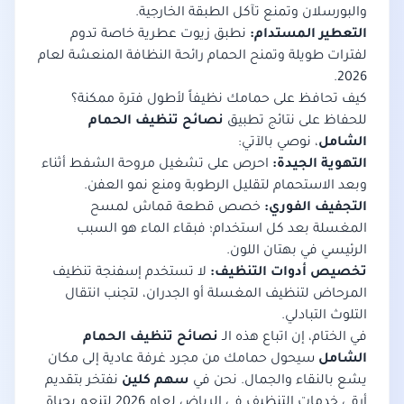
والبورسلان وتمنع تآكل الطبقة الخارجية.
التعطير المستدام:
نطبق زيوت عطرية خاصة تدوم
لفترات طويلة وتمنح الحمام رائحة النظافة المنعشة لعام
2026.
كيف تحافظ على حمامك نظيفاً لأطول فترة ممكنة؟
للحفاظ على نتائج تطبيق
نصائح تنظيف الحمام
الشامل
، نوصي بالآتي:
التهوية الجيدة:
احرص على تشغيل مروحة الشفط أثناء
وبعد الاستحمام لتقليل الرطوبة ومنع نمو العفن.
التجفيف الفوري:
خصص قطعة قماش لمسح
المغسلة بعد كل استخدام؛ فبقاء الماء هو السبب
الرئيسي في بهتان اللون.
تخصيص أدوات التنظيف:
لا تستخدم إسفنجة تنظيف
المرحاض لتنظيف المغسلة أو الجدران، لتجنب انتقال
التلوث التبادلي.
في الختام، إن اتباع هذه الـ
نصائح تنظيف الحمام
الشامل
سيحول حمامك من مجرد غرفة عادية إلى مكان
يشع بالنقاء والجمال. نحن في
سهم كلين
نفتخر بتقديم
أرقى خدمات التنظيف في الرياض لعام 2026 لتنعم بحياة