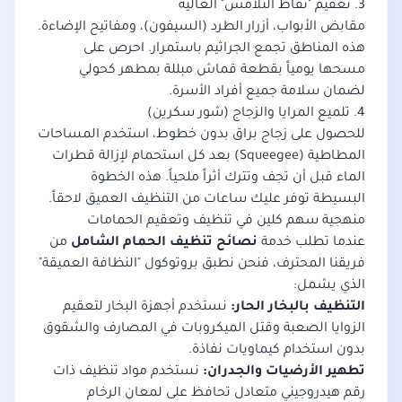
3. تعقيم "نقاط التلامس" العالية
مقابض الأبواب، أزرار الطرد (السيفون)، ومفاتيح الإضاءة.
هذه المناطق تجمع الجراثيم باستمرار. احرص على
مسحها يومياً بقطعة قماش مبللة بمطهر كحولي
لضمان سلامة جميع أفراد الأسرة.
4. تلميع المرايا والزجاج (شور سكرين)
للحصول على زجاج براق بدون خطوط، استخدم المساحات
المطاطية (Squeegee) بعد كل استحمام لإزالة قطرات
الماء قبل أن تجف وتترك أثراً ملحياً. هذه الخطوة
البسيطة توفر عليك ساعات من التنظيف العميق لاحقاً.
منهجية سهم كلين في تنظيف وتعقيم الحمامات
عندما تطلب خدمة
نصائح تنظيف الحمام الشامل
من
فريقنا المحترف، فنحن نطبق بروتوكول "النظافة العميقة"
الذي يشمل:
التنظيف بالبخار الحار:
نستخدم أجهزة البخار لتعقيم
الزوايا الصعبة وقتل الميكروبات في المصارف والشقوق
بدون استخدام كيماويات نفاذة.
تطهير الأرضيات والجدران:
نستخدم مواد تنظيف ذات
رقم هيدروجيني متعادل تحافظ على لمعان الرخام