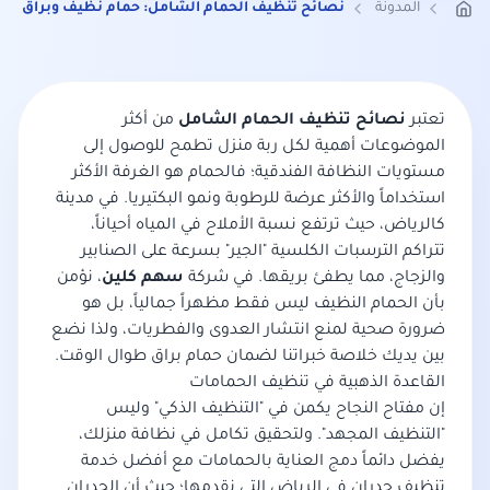
المدونة
نصائح تنظيف الحمام الشامل: حمام نظيف وبراق دائما
تعتبر
نصائح تنظيف الحمام الشامل
من أكثر
الموضوعات أهمية لكل ربة منزل تطمح للوصول إلى
مستويات النظافة الفندقية؛ فالحمام هو الغرفة الأكثر
استخداماً والأكثر عرضة للرطوبة ونمو البكتيريا. في مدينة
كالرياض، حيث ترتفع نسبة الأملاح في المياه أحياناً،
تتراكم الترسبات الكلسية "الجير" بسرعة على الصنابير
والزجاج، مما يطفئ بريقها. في شركة
سهم كلين
، نؤمن
بأن الحمام النظيف ليس فقط مظهراً جمالياً، بل هو
ضرورة صحية لمنع انتشار العدوى والفطريات، ولذا نضع
بين يديك خلاصة خبراتنا لضمان حمام براق طوال الوقت.
القاعدة الذهبية في تنظيف الحمامات
إن مفتاح النجاح يكمن في "التنظيف الذكي" وليس
"التنظيف المجهد". ولتحقيق تكامل في نظافة منزلك،
يفضل دائماً دمج العناية بالحمامات مع
أفضل خدمة
تنظيف جدران في الرياض
التي نقدمها؛ حيث أن الجدران