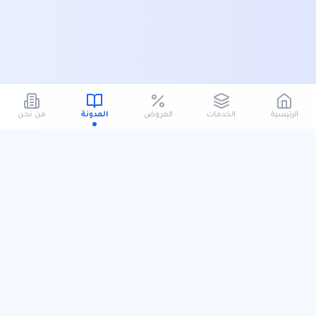
الرئيسية
الخدمات
العروض
المدونة
من نحن
سهم كلين
سهم كلين شركة سعودية متخصصة في خدمات التنظيف السكني والتجاري، نقدّم
حلولاً متكاملة ترتكز على جودة التنفيذ، الدقة في التفاصيل، والالتزام بالمواعيد. نعمل عبر
فريق محترف ومعدات حديثة لتقديم تجربة تنظيف آمنة وموثوقة مصممة وفق احتياج