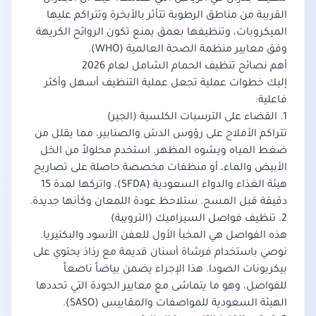
القريبة من مناطق الرطوبة تتأثر بالأبخرة وتتراكم عليها
الميكروبات، وتنظيفها بعمق يمنع تكون الروائح الكريهة
وفق معايير
منظمة الصحة العالمية (WHO)
.
أهم نصائح تنظيف الحمام الشامل لعام 2026
إليك خطوات عملية تجعل عملية التنظيف أسهل وأكثر
فاعلية:
1. القضاء على الترسبات الكلسية (الجير)
تتراكم الأملاح على رؤوس الدش والصنابير، مما يقلل من
ضغط المياه ويشوه المظهر. استخدم محلولاً من الخل
الأبيض والماء، أو منظفات مخصصة حاصلة على تصاريح
هيئة الغذاء والدواء السعودية (SFDA)
، واتركها لمدة 15
دقيقة قبل المسح. ستلاحظ عودة اللمعان وكأنها جديدة.
2. تنظيف فواصل السيراميك (الترويبة)
هذه الفواصل هي المخبأ الأول للعفن الأسود والبكتيريا.
نوصي باستخدام فرشاة أسنان قديمة مع رذاذ يحتوي على
بيكربونات الصودا. هذا الإجراء يضمن بياضاً ناصعاً
للفواصل، وهو ما يتماشى مع معايير الجودة التي تحددها
الهيئة السعودية للمواصفات والمقاييس (SASO)
.