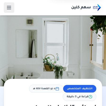
سهم كلين
التنظيف المتخصص
٥ ذو القعدة ١٤٤٧ هـ
قراءة في
3
دقيقة