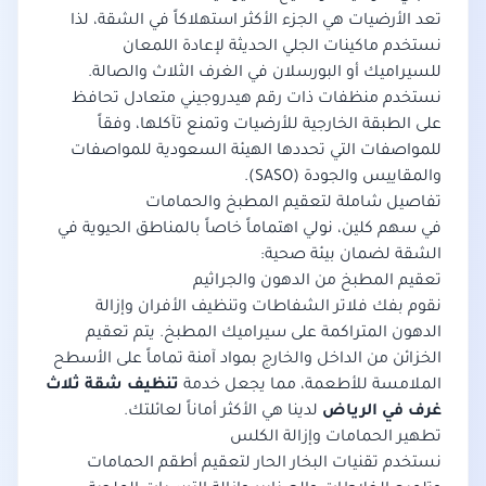
تعد الأرضيات هي الجزء الأكثر استهلاكاً في الشقة، لذا
نستخدم ماكينات الجلي الحديثة لإعادة اللمعان
للسيراميك أو البورسلان في الغرف الثلاث والصالة.
نستخدم منظفات ذات رقم هيدروجيني متعادل تحافظ
على الطبقة الخارجية للأرضيات وتمنع تآكلها، وفقاً
للمواصفات التي تحددها
الهيئة السعودية للمواصفات
والمقاييس والجودة (SASO)
.
تفاصيل شاملة لتعقيم المطبخ والحمامات
في سهم كلين، نولي اهتماماً خاصاً بالمناطق الحيوية في
الشقة لضمان بيئة صحية:
تعقيم المطبخ من الدهون والجراثيم
نقوم بفك فلاتر الشفاطات وتنظيف الأفران وإزالة
الدهون المتراكمة على سيراميك المطبخ. يتم تعقيم
الخزائن من الداخل والخارج بمواد آمنة تماماً على الأسطح
الملامسة للأطعمة، مما يجعل خدمة
تنظيف شقة ثلاث
غرف في الرياض
لدينا هي الأكثر أماناً لعائلتك.
تطهير الحمامات وإزالة الكلس
نستخدم تقنيات البخار الحار لتعقيم أطقم الحمامات