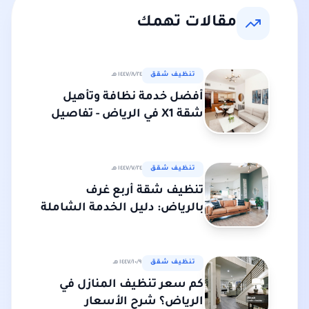
مقالات تهمك
تنظيف شقق
٢٤‏/٨‏/١٤٤٧ هـ
أفضل خدمة نظافة وتأهيل
شقة X1 في الرياض - تفاصيل
شاملة ونتائج مضمونة
تنظيف شقق
٢٤‏/٧‏/١٤٤٧ هـ
تنظيف شقة أربع غرف
بالرياض: دليل الخدمة الشاملة
والنتائج المضمونة
تنظيف شقق
٩‏/١٠‏/١٤٤٧ هـ
كم سعر تنظيف المنازل في
الرياض؟ شرح الأسعار