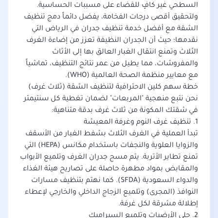
السطحي غير كافٍ للقضاء على مسببات الحساسية.
ولتحقيق أقصى درجات الفخامة، يفضل دائماً دمج تنظيف
الشقة مع
أفضل خدمة تنظيف جدران في الرياض
التي
نقدمها؛ حيث أن الجدران النظيفة تعزز من إضاءة الغرف
الثلاث وتمنع انتقال الغبار العالق بها إلى الأثاث
والمفروشات، مما يطيل من عمر نتائج التنظيف، تماشياً
مع معايير
منظمة الصحة العالمية (WHO)
.
خطة سهم كلين الاحترافية لتنظيف الشقة (ثلاث غرف)
نحن نتبع منهجية "المربعات" لضمان تغطية كل سنتيمتر
في شقتك المكونة من ثلاث غرف بدقة متناهية:
1. تنظيف غرف النوم وغرفة المعيشة
تبدأ العملية في الغرف الثلاث بشفط الغبار من الأسقف
والزوايا العلوية والنجفات باستخدام مكانس (HEPA) التي
تمنع تطاير الأتربة. يتم مسح جدران الغرف وتلميع الأبواب
والمقابض بمواد مطهرة حاصلة على تصاريح
هيئة الغذاء
والدواء السعودية (SFDA)
. كما نهتم بتنظيف مسارات
النوافذ (المجرى) وتلميع الزجاج الداخلي والخارجي لإعطاء
إطلالة مشرقة لكل غرفة.
2. جلي الأرضيات وتلميع السيراميك