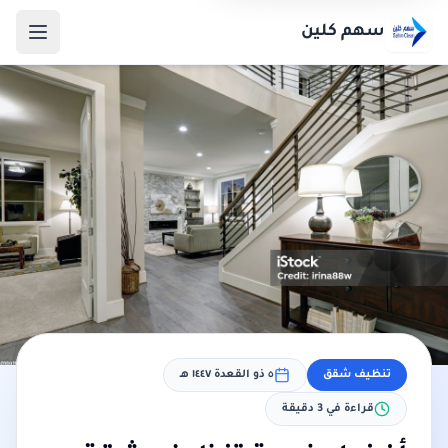
سهم كلين
تنظيف شقق
٥ ذو القعدة ١٤٤٧ هـ
قراءة في
3
دقيقة