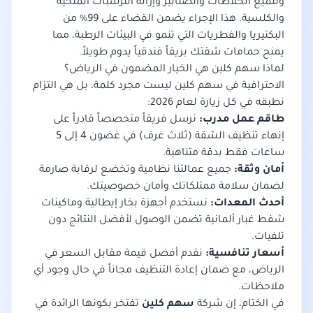
وتلميع الخلاطات والصنابير وإزالة الترسبات الملحية
والكلسية. هذا الإجراء يضمن القضاء على 99% من
البكتيريا والفطريات التي تنمو في البيئات الرطبة، مما
يمنح حمامات شقتك بريقاً فندقياً يدوم طويلاً.
لماذا سهم كلين هي الخيار المضمون في الرياض؟
الاحترافية في سهم كلين ليست مجرد كلمة، بل هي التزام
نطبقه في كل زيارة لعام 2026:
طاقم عمل مدرب:
نرسل فريقاً متخصصاً قادراً على
إنهاء تنظيف الشقة (ثلاث غرف) في غضون 4 إلى 5
ساعات فقط بدقة متناهية.
أمان وثقة:
جميع عمالتنا نظامية وتخضع لرقابة صارمة
لضمان سلامة ممتلكاتك وأمان خصوصيتك.
أحدث المعدات:
نستخدم أجهزة بخار إيطالية وماكينات
شفط غبار ألمانية تضمن الوصول لأفضل النتائج دون
تلفيات.
أسعار تنافسية:
نقدم أفضل قيمة مقابل السعر في
الرياض، مع ضمان إعادة التنظيف مجاناً في حال وجود أي
ملاحظات.
في الختام، إن شركة
سهم كلين
تفتخر بكونها الرائدة في