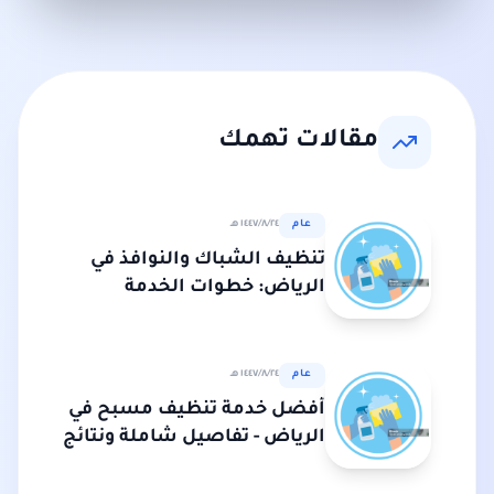
مقالات تهمك
عام
٢٤‏/٨‏/١٤٤٧ هـ
تنظيف الشباك والنوافذ في
الرياض: خطوات الخدمة
ونتائجها المتوقعة
عام
٢٤‏/٨‏/١٤٤٧ هـ
أفضل خدمة تنظيف مسبح في
الرياض - تفاصيل شاملة ونتائج
مضمونة