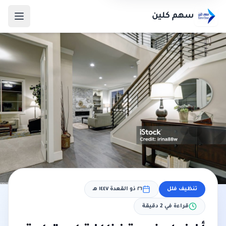
سهم كلين
تنظيف فلل
٢٦ ذو القعدة ١٤٤٧ هـ
قراءة في
2
دقيقة