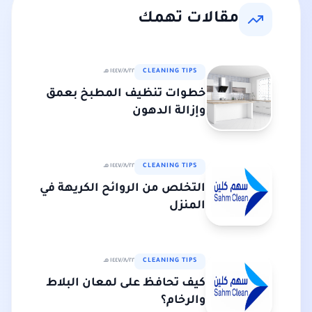
مقالات تهمك
CLEANING TIPS
٢٢‏/٨‏/١٤٤٧ هـ
خطوات تنظيف المطبخ بعمق
وإزالة الدهون
CLEANING TIPS
٢٢‏/٨‏/١٤٤٧ هـ
التخلص من الروائح الكريهة في
المنزل
CLEANING TIPS
٢٢‏/٨‏/١٤٤٧ هـ
كيف تحافظ على لمعان البلاط
والرخام؟