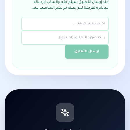
عند إرسال التعليق سيتم فتح واتساب لإرساله
مباشرة لفريقنا لمراجعته ثم نشر المناسب منه.
إرسال التعليق