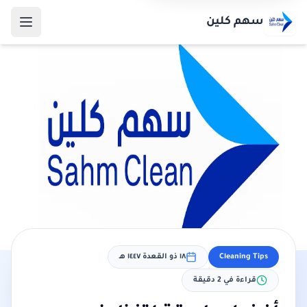
سهم كلين
Cleaning Tips
١٨ ذو القعدة ١٤٤٧ هـ
قراءة في
2
دقيقة