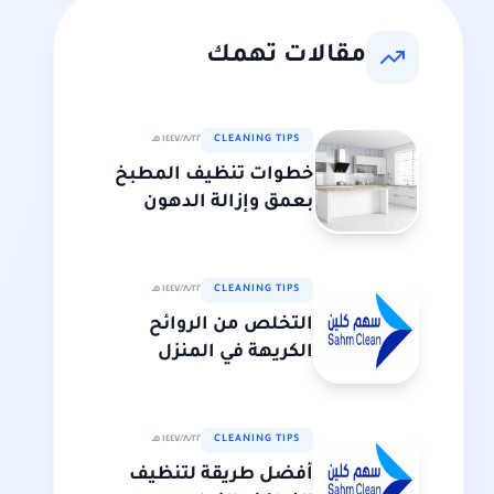
مقالات تهمك
CLEANING TIPS
٢٢‏/٨‏/١٤٤٧ هـ
خطوات تنظيف المطبخ
بعمق وإزالة الدهون
CLEANING TIPS
٢٢‏/٨‏/١٤٤٧ هـ
التخلص من الروائح
الكريهة في المنزل
CLEANING TIPS
٢٢‏/٨‏/١٤٤٧ هـ
أفضل طريقة لتنظيف