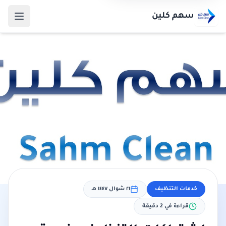
سهم كلين
خدمات التنظيف
٢١ شوال ١٤٤٧ هـ
قراءة في
2
دقيقة