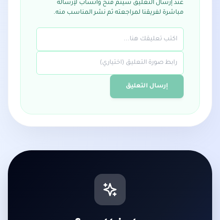
عند إرسال التعليق سيتم فتح واتساب لإرساله
مباشرة لفريقنا لمراجعته ثم نشر المناسب منه.
إرسال التعليق