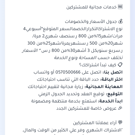
🆓 خدمات مجانية للمشتركين
💰 جدول الأسعار والخصومات
نوع الاشتراكالتكرارالخصمالسعر المتوقع*أسبوعي4
مرات/شهر15%من 800 ر.سنصف شهري2 مرة/
شهر20%من 500 ر.سشهريمرة/شهر25%من 300
ر.سربع سنويكل 3 أشهر30%من 800 ر.س
* الأسعار
تختلف حسب المساحة ونوع الخدمة
📋 كيف تبدأ اشتراكك؟
اتصل بنا:
اتصل على 0570500666 أو واتساب
اختر الباقة:
حدد الباقة التي تناسب احتياجاتك
المعاينة المجانية:
زيارة مجانية لتقييم احتياجاتك
التوقيع:
توقيع العقد وتحديد الجدول الزمني
ابدأ الخدمة:
استمتع بخدمة منتظمة ومضمونة
🎉 عروض خاصة للمشتركين الجدد
💬 آراء عملائنا المشتركين
"الاشتراك الشهري وفر علي الكثير من الوقت والمال.