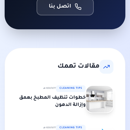
اتصل بنا
مقالات تهمك
CLEANING TIPS
٢٢‏/٨‏/١٤٤٧ هـ
خطوات تنظيف المطبخ بعمق
وإزالة الدهون
CLEANING TIPS
٢٢‏/٨‏/١٤٤٧ هـ