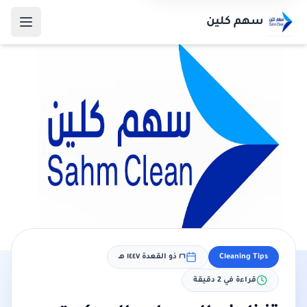
سهم كلين
Cleaning Tips
٢٦ ذو القعدة ١٤٤٧ هـ
قراءة في
2
دقيقة