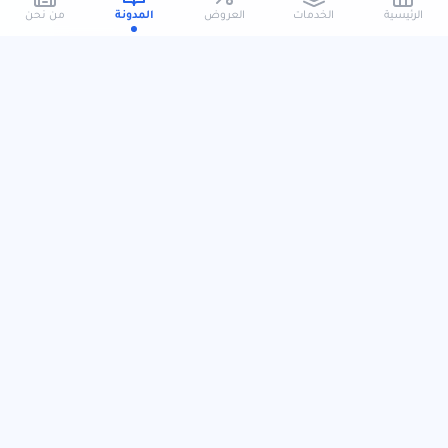
الرئيسية
الخدمات
العروض
المدونة
من نحن
سهم كلين
سهم كلين شركة سعودية متخصصة في خدمات التنظيف السكني والتجاري، نقدّم
حلولاً متكاملة ترتكز على جودة التنفيذ، الدقة في التفاصيل، والالتزام بالمواعيد. نعمل عبر
فريق محترف ومعدات حديثة لتقديم تجربة تنظيف آمنة وموثوقة مصممة وفق احتياج
كل عميل.
الأساسيات
966570500666
info@sahmclen.shop