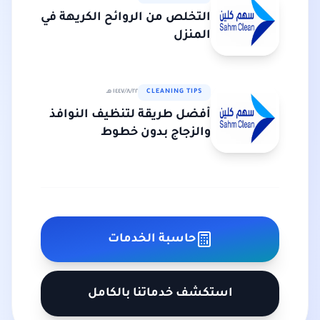
التخلص من الروائح الكريهة في
المنزل
CLEANING TIPS
٢٢‏/٨‏/١٤٤٧ هـ
أفضل طريقة لتنظيف النوافذ
والزجاج بدون خطوط
حاسبة الخدمات
استكشف خدماتنا بالكامل