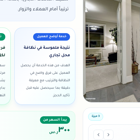
ترتيباً أمام العملاء والزوار.
خدمة أوضح للعميل
تن
نتيجة ملموسة في نظافة
فري
محل تجاري
لكل
الهدف من هذه الخدمة أن يحصل
سهم 
العميل على فرق واضح في
مرتب
النظافة والترتيب مع معرفة
يشع
دقيقة بما سيحصل عليه قبل
بداي
تأكيد الحجز.
النها
3
ميزة
يبدأ السعر من
٣٠٠
ر.س