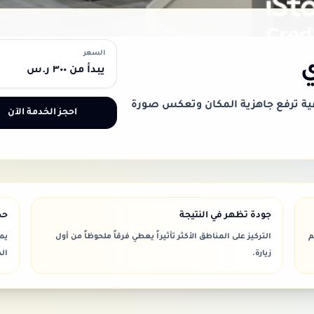
السعر
ي
يبدأ من ٣٠٠ ر.س
فية ترفع جاهزية المكان وتعكس صورة
احجز الخدمة الآن
جودة تظهر في النتيجة
حج
م
التركيز على المناطق الأكثر تأثيراً يعطي فرقاً ملحوظاً من أول
يم
زيارة.
ال