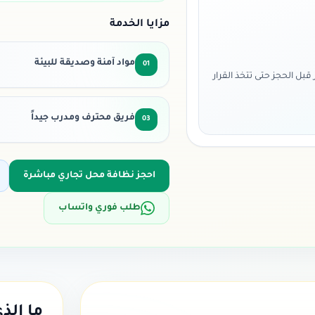
مزايا الخدمة
مواد آمنة وصديقة للبيئة
01
ل الحجز حتى تتخذ القرار
فريق محترف ومدرب جيداً
03
احجز
نظافة محل تجاري
مباشرة
طلب فوري واتساب
ما الذ