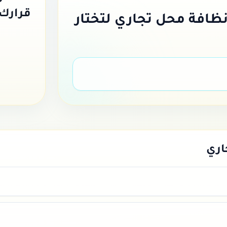
قرارك 
ظافة محل تجاري
لتختار
اري